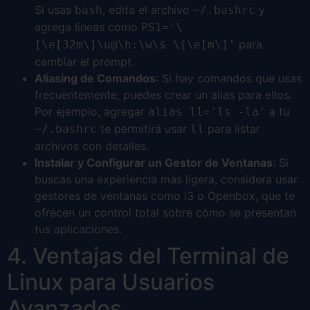
Si usas
, edita el archivo
y
bash
~/.bashrc
agrega líneas como
PS1='\
para
[\e[32m\]\u@\h:\w\$ \[\e[m\]'
cambiar el prompt.
Aliasing de Comandos
: Si hay comandos que usas
frecuentemente, puedes crear un alias para ellos.
Por ejemplo, agregar
a tu
alias ll='ls -la'
te permitirá usar
para listar
~/.bashrc
ll
archivos con detalles.
Instalar y Configurar un Gestor de Ventanas
: Si
buscas una experiencia más ligera, considera usar
gestores de ventanas como i3 o Openbox, que te
ofrecen un control total sobre cómo se presentan
tus aplicaciones.
4. Ventajas del Terminal de
Linux para Usuarios
Avanzados