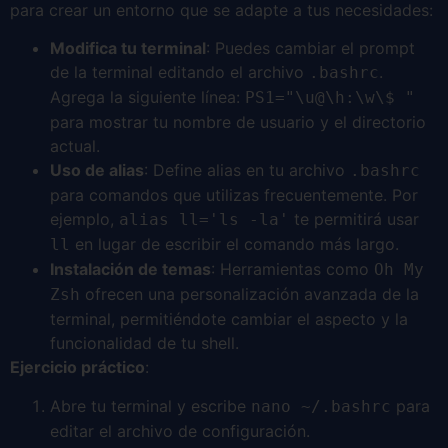
para crear un entorno que se adapte a tus necesidades:
Modifica tu terminal
: Puedes cambiar el prompt
de la terminal editando el archivo
.
.bashrc
Agrega la siguiente línea:
PS1="\u@\h:\w\$ "
para mostrar tu nombre de usuario y el directorio
actual.
Uso de alias
: Define alias en tu archivo
.bashrc
para comandos que utilizas frecuentemente. Por
ejemplo,
te permitirá usar
alias ll='ls -la'
en lugar de escribir el comando más largo.
ll
Instalación de temas
: Herramientas como
Oh My
ofrecen una personalización avanzada de la
Zsh
terminal, permitiéndote cambiar el aspecto y la
funcionalidad de tu shell.
Ejercicio práctico
:
Abre tu terminal y escribe
para
nano ~/.bashrc
editar el archivo de configuración.