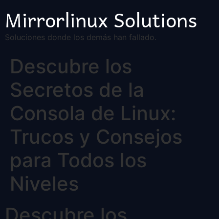
Mirrorlinux Solutions
Soluciones donde los demás han fallado.
Descubre los
Secretos de la
Consola de Linux:
Trucos y Consejos
para Todos los
Niveles
Descubre los