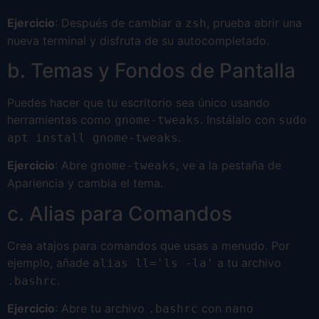
Ejercicio
: Después de cambiar a
, prueba abrir una
zsh
nueva terminal y disfruta de su autocompletado.
b. Temas y Fondos de Pantalla
Puedes hacer que tu escritorio sea único usando
herramientas como
. Instálalo con
gnome-tweaks
sudo
.
apt install gnome-tweaks
Ejercicio
: Abre
, ve a la pestaña de
gnome-tweaks
Apariencia y cambia el tema.
c. Alias para Comandos
Crea atajos para comandos que usas a menudo. Por
ejemplo, añade
a tu archivo
alias ll='ls -la'
.
.bashrc
Ejercicio
: Abre tu archivo
con
.bashrc
nano