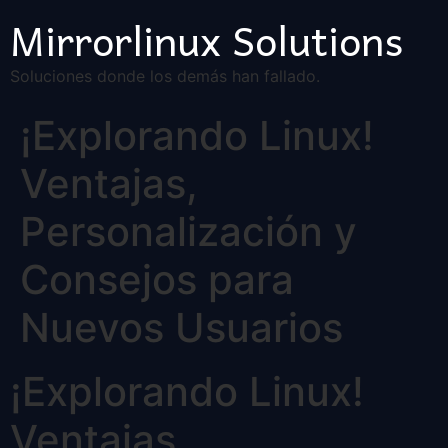
Mirrorlinux Solutions
Soluciones donde los demás han fallado.
¡Explorando Linux!
Ventajas,
Personalización y
Consejos para
Nuevos Usuarios
¡Explorando Linux!
Ventajas,