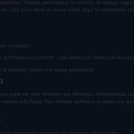
exibilidad. Puedes personalizar tu entorno de trabajo según
para darle un nuevo estilo. Aquí te mostramos có
-my-zsh
ste comando:
w.githubusercontent.com/ohmyzsh/ohmyzsh/maste
r la terminal. ¡Verás una nueva apariencia!
a
Linux suele ser más eficiente que Windows. Herramientas 
e manera más fluida. Para instalar software, puedes usar 
e
bién te permite controlar las versiones de software.