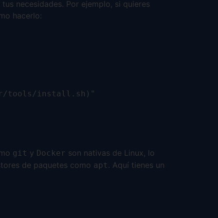
 tus necesidades. Por ejemplo, si quieres
mo hacerlo:
r/tools/install.sh)"
como
y
son nativas de Linux, lo
git
Docker
gestores de paquetes como
. Aquí tienes un
apt