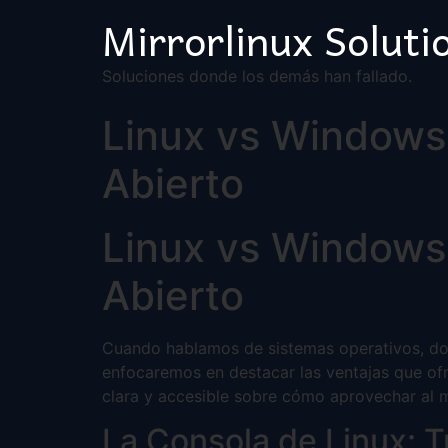
Mirrorlinux Soluti
Soluciones donde los demás han fallado.
Linux vs Windows:
Abierto
Linux vs Windows:
Abierto
Cuando hablamos de sistemas operativos, dos
enfocaremos en destacar las ventajas que ofre
clara y accesible sobre cómo aprovechar al 
La Consola de Linux: 