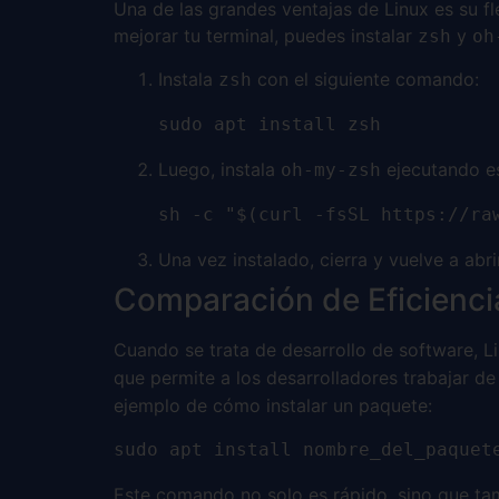
Una de las grandes ventajas de Linux es su fl
mejorar tu terminal, puedes instalar
y
zsh
oh
Instala
con el siguiente comando:
zsh
sudo apt install zsh
Luego, instala
ejecutando e
oh-my-zsh
sh -c "$(curl -fsSL https://ra
Una vez instalado, cierra y vuelve a abri
Comparación de Eficienci
Cuando se trata de desarrollo de software, 
que permite a los desarrolladores trabajar d
ejemplo de cómo instalar un paquete:
sudo apt install nombre_del_paquet
Este comando no solo es rápido, sino que tam