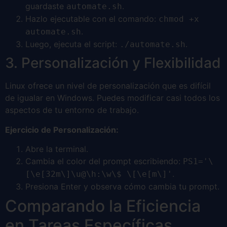
guardaste
.
automate.sh
Hazlo ejecutable con el comando:
chmod +x
.
automate.sh
Luego, ejecuta el script:
.
./automate.sh
3. Personalización y Flexibilidad
Linux ofrece un nivel de personalización que es difícil
de igualar en Windows. Puedes modificar casi todos los
aspectos de tu entorno de trabajo.
Ejercicio de Personalización:
Abre la terminal.
Cambia el color del prompt escribiendo:
PS1='\
.
[\e[32m\]\u@\h:\w\$ \[\e[m\]'
Presiona Enter y observa cómo cambia tu prompt.
Comparando la Eficiencia
en Tareas Específicas