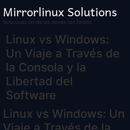
Mirrorlinux Solutions
Soluciones donde los demás han fallado.
Linux vs Windows:
Un Viaje a Través de
la Consola y la
Libertad del
Software
Linux vs Windows: Un
Viaje a Través de la