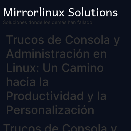
Mirrorlinux Solutions
Soluciones donde los demás han fallado.
Trucos de Consola y
Administración en
Linux: Un Camino
hacia la
Productividad y la
Personalización
Trucos de Consola y