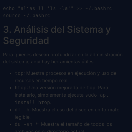
echo "alias ll='ls -la'" >> ~/.bashrc
source ~/.bashrc
3. Análisis del Sistema y
Seguridad
Para quienes desean profundizar en la administración
del sistema, aquí hay herramientas útiles:
: Muestra procesos en ejecución y uso de
top
recursos en tiempo real.
: Una versión mejorada de
. Para
htop
top
instalarlo, simplemente ejecuta
sudo apt
.
install htop
: Muestra el uso del disco en un formato
df -h
legible.
: Muestra el tamaño de todos los
du -sh *
archivos en el directorio actual.