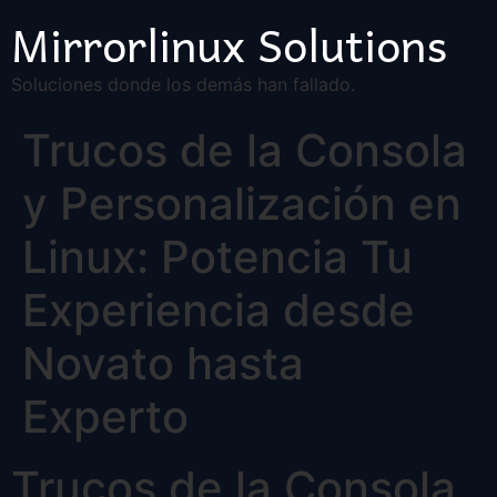
Mirrorlinux Solutions
Soluciones donde los demás han fallado.
Trucos de la Consola
y Personalización en
Linux: Potencia Tu
Experiencia desde
Novato hasta
Experto
Trucos de la Consola