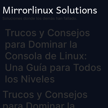
Mirrorlinux Solutions
Soluciones donde los demás han fallado.
Trucos y Consejos
para Dominar la
Consola de Linux:
Una Guía para Todos
los Niveles
Trucos y Consejos
para Dominar la