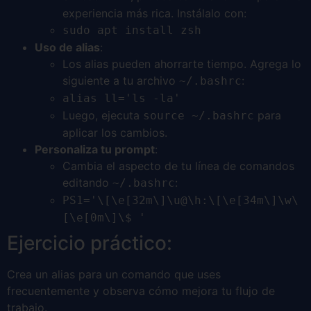
experiencia más rica. Instálalo con:
sudo apt install zsh
Uso de alias
:
Los alias pueden ahorrarte tiempo. Agrega lo
siguiente a tu archivo
:
~/.bashrc
alias ll='ls -la'
Luego, ejecuta
para
source ~/.bashrc
aplicar los cambios.
Personaliza tu prompt
:
Cambia el aspecto de tu línea de comandos
editando
:
~/.bashrc
PS1='\[\e[32m\]\u@\h:\[\e[34m\]\w\
[\e[0m\]\$ '
Ejercicio práctico:
Crea un alias para un comando que uses
frecuentemente y observa cómo mejora tu flujo de
trabajo.