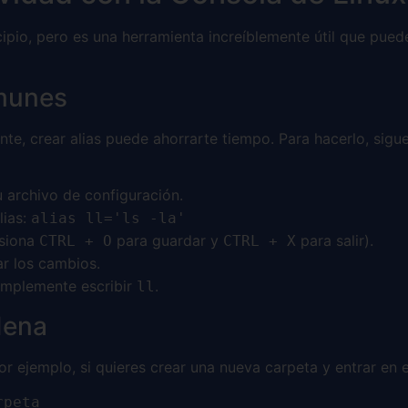
cipio, pero es una herramienta increíblemente útil que pue
munes
te, crear alias puede ahorrarte tiempo. Para hacerlo, sigu
u archivo de configuración.
lias:
alias ll='ls -la'
esiona
para guardar y
para salir).
CTRL + O
CTRL + X
ar los cambios.
implemente escribir
.
ll
dena
or ejemplo, si quieres crear una nueva carpeta y entrar en e
rpeta