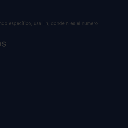
ando específico, usa
, donde
es el número
!n
n
os