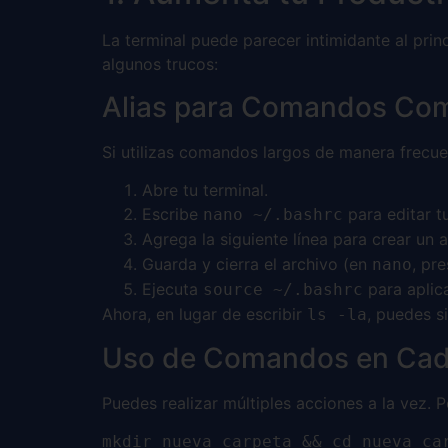
La terminal puede parecer intimidante al prin
algunos trucos:
Alias para Comandos Co
Si utilizas comandos largos de manera frecuen
Abre tu terminal.
Escribe
para editar t
nano ~/.bashrc
Agrega la siguiente línea para crear un a
Guarda y cierra el archivo (en
, pr
nano
Ejecuta
para aplic
source ~/.bashrc
Ahora, en lugar de escribir
, puedes s
ls -la
Uso de Comandos en Ca
Puedes realizar múltiples acciones a la vez. P
mkdir nueva_carpeta && cd nueva_ca