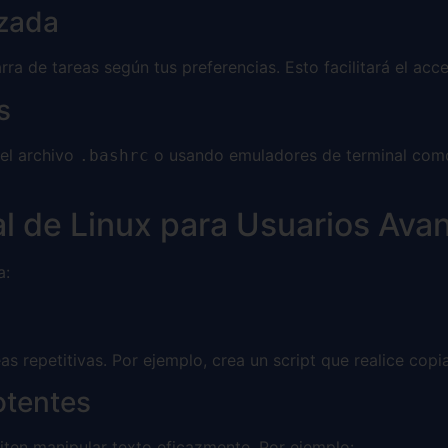
izada
ra de tareas según tus preferencias. Esto facilitará el acce
s
 el archivo
o usando emuladores de terminal co
.bashrc
al de Linux para Usuarios Av
a:
s
s repetitivas. Por ejemplo, crea un script que realice cop
otentes
ten manipular texto eficazmente. Por ejemplo: