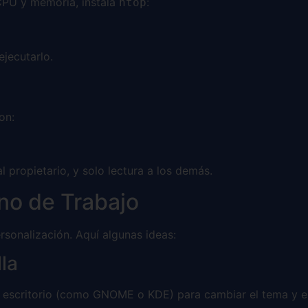
 CPU y memoria, instala
:
htop
ejecutarlo.
on:
l propietario, y solo lectura a los demás.
rno de Trabajo
rsonalización. Aquí algunas ideas:
la
e escritorio (como GNOME o KDE) para cambiar el tema y el