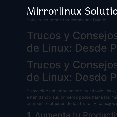
Mirrorlinux Soluti
Soluciones donde los demás han fallado.
Trucos y Consejo
de Linux: Desde P
Trucos y Consejo
de Linux: Desde P
Bienvenidos al emocionante mundo de Linux, 
están dando sus primeros pasos hasta los más
compartiré algunos de los trucos y consejos 
1. Aumenta tu Producti