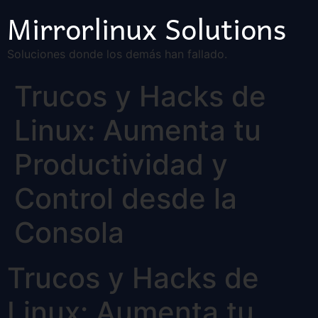
Mirrorlinux Solutions
Soluciones donde los demás han fallado.
Trucos y Hacks de
Linux: Aumenta tu
Productividad y
Control desde la
Consola
Trucos y Hacks de
Linux: Aumenta tu