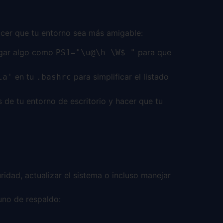
acer que tu entorno sea más amigable:
egar algo como
para que
PS1="\u@\h \W$ "
en tu
para simplificar el listado
la'
.bashrc
 de tu entorno de escritorio y hacer que tu
ridad, actualizar el sistema o incluso manejar
uno de respaldo: