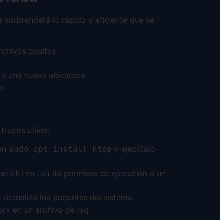
e sorprenderá lo rápido y eficiente que se
rchivos ocultos.
a una nueva ubicación.
o.
trucos útiles:
con
y ejecútalo
sudo apt install htop
da permisos de ejecución a un
 archivo.sh
actualiza los paquetes del sistema.
e
or» en un archivo de log.