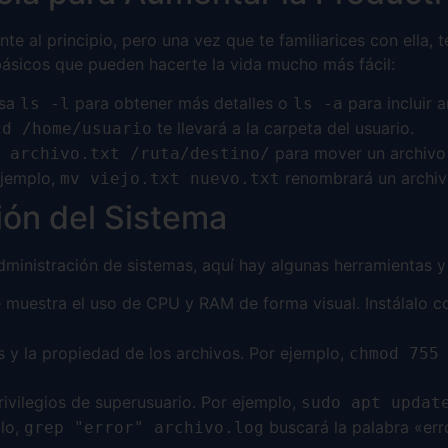
e al principio, pero una vez que te familiarices con ella, t
ásicos que pueden hacerte la vida mucho más fácil:
Usa
para obtener más detalles o
para incluir a
ls -l
ls -a
te llevará a la carpeta del usuario.
cd /home/usuario
para mover un archivo 
 archivo.txt /ruta/destino/
ejemplo,
renombrará un archiv
mv viejo.txt nuevo.txt
ión del Sistema
ministración de sistemas, aquí hay algunas herramientas y 
e muestra el uso de CPU y RAM de forma visual. Instálalo 
s y la propiedad de los archivos. Por ejemplo,
chmod 755
ivilegios de superusuario. Por ejemplo,
sudo apt updat
plo,
buscará la palabra «err
grep "error" archivo.log