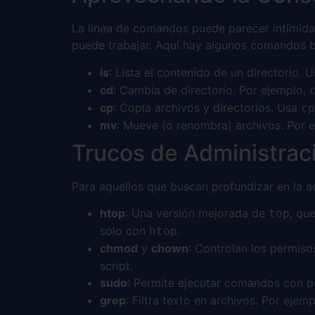
La línea de comandos puede parecer intimidant
puede trabajar. Aquí hay algunos comandos b
ls
: Lista el contenido de un directorio. 
cd
: Cambia de directorio. Por ejemplo,
cp
: Copia archivos y directorios. Usa
cp
mv
: Mueve (o renombra) archivos. Por 
Trucos de Administrac
Para aquellos que buscan profundizar en la ad
htop
: Una versión mejorada de
, qu
top
solo con
.
htop
chmod
y
chown
: Controlan los permiso
script.
sudo
: Permite ejecutar comandos con pr
grep
: Filtra texto en archivos. Por ejem