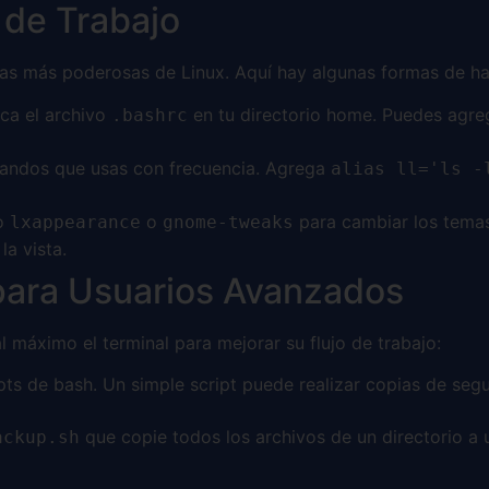
 de Trabajo
icas más poderosas de Linux. Aquí hay algunas formas de h
ca el archivo
en tu directorio home. Puedes agr
.bashrc
mandos que usas con frecuencia. Agrega
alias ll='ls -
mo
o
para cambiar los temas
lxappearance
gnome-tweaks
a vista.
 para Usuarios Avanzados
máximo el terminal para mejorar su flujo de trabajo:
ts de bash. Un simple script puede realizar copias de segu
que copie todos los archivos de un directorio a 
ackup.sh