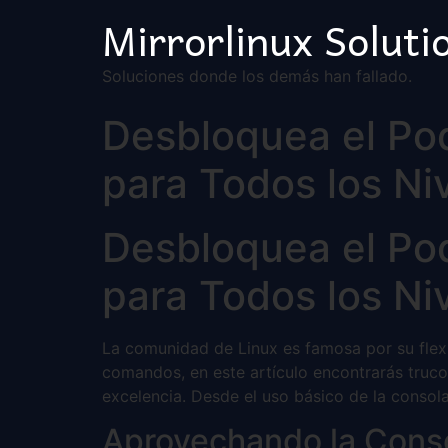
Mirrorlinux Soluti
Soluciones donde los demás han fallado.
Desbloquea el Pod
para Todos los Ni
Desbloquea el Pod
para Todos los Ni
La comunidad de Linux es famosa por su flexib
comandos, en este artículo encontrarás truco
excelencia. Desde el uso básico de la consol
Aprovechando la Conso