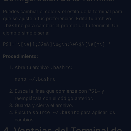
Puedes cambiar el color y el estilo de la terminal para
que se ajuste a tus preferencias. Edita tu archivo
para cambiar el prompt de tu terminal. Un
.bashrc
ejemplo simple sería:
PS1='\[\e[1;32m\]\u@\h:\w\$\[\e[m\] '
Procedimiento:
Abre tu archivo
:
.bashrc
nano ~/.bashrc
Busca la línea que comienza con
y
PS1=
reemplázala con el código anterior.
Guarda y cierra el archivo.
Ejecuta
para aplicar los
source ~/.bashrc
cambios.
4. Ventajas del Terminal de