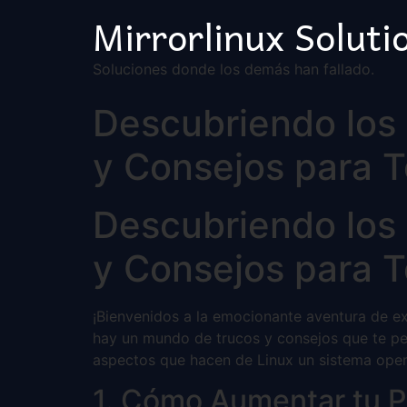
Mirrorlinux Soluti
Soluciones donde los demás han fallado.
Descubriendo los 
y Consejos para T
Descubriendo los 
y Consejos para T
¡Bienvenidos a la emocionante aventura de exp
hay un mundo de trucos y consejos que te per
aspectos que hacen de Linux un sistema operat
1. Cómo Aumentar tu P