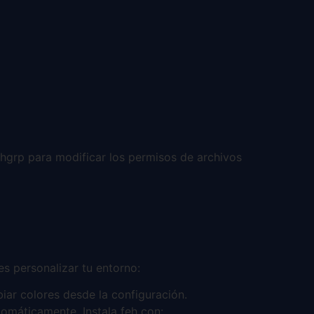
grp para modificar los permisos de archivos
s personalizar tu entorno:
ar colores desde la configuración.
omáticamente. Instala feh con: