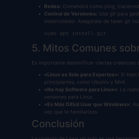
Redes:
Comandos como ping, traceroute,
Control de Versiones:
Usa git para gest
desarrollador. Asegúrate de tener git ins
sudo apt install git
5. Mitos Comunes sobr
Es importante desmitificar ciertas creencias
«Linux es Solo para Expertos»:
Si bien
principiantes, como Ubuntu y Mint.
«No hay Software para Linux»:
La reali
versiones para Linux.
«Es Más Difícil Usar que Windows»:
Aun
vez que te familiarizas.
Conclusión
La consola de Linux no solo es una herramien