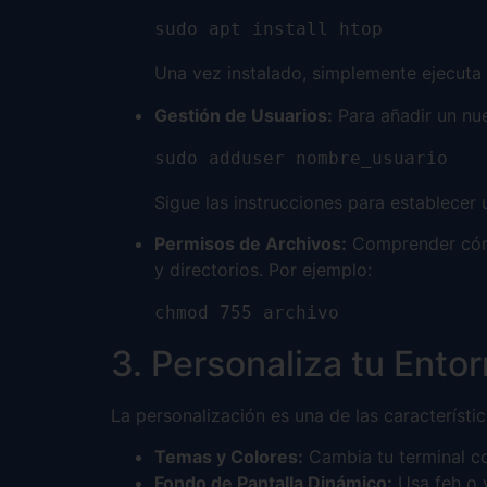
sudo apt install htop
Una vez instalado, simplemente ejecuta h
Gestión de Usuarios:
Para añadir un nue
sudo adduser nombre_usuario
Sigue las instrucciones para establecer 
Permisos de Archivos:
Comprender cómo
y directorios. Por ejemplo:
chmod 755 archivo
3. Personaliza tu Ento
La personalización es una de las característ
Temas y Colores:
Cambia tu terminal co
Fondo de Pantalla Dinámico:
Usa feh o v