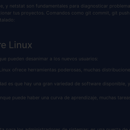
 y netstat son fundamentales para diagnosticar problema
ionar tus proyectos. Comandos como git commit, git push y
talado:
e Linux
 que pueden desanimar a los nuevos usuarios:
 Linux ofrece herramientas poderosas, muchas distribucio
dad es que hay una gran variedad de software disponible, 
que puede haber una curva de aprendizaje, muchas tareas 
ta para los administradores de sistemas; es una puerta de