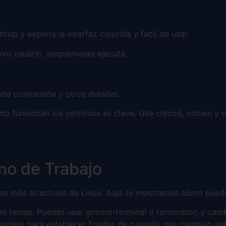
top y explora la interfaz colorida y fácil de usar.
vo usuario, simplemente ejecuta:
una contraseña y otros detalles.
 funcionan los permisos es clave. Usa chmod, chown y ch
rno de Trabajo
icas más atractivas de Linux. Aquí te mostramos cómo puede
n temas. Puedes usar gnome-terminal o terminator, y cambi
ariety para establecer fondos de pantalla que cambian aut