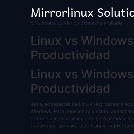
Mirrorlinux Soluti
Soluciones donde los demás han fallado.
Linux vs Windows: 
Productividad
Linux vs Windows: 
Productividad
¡Hola, entusiastas de Linux! Hoy vamos a exp
Windows. Para aquellos que están comenzand
profundizar, este artículo es para ustedes. V
transformar su manera de trabajar y program